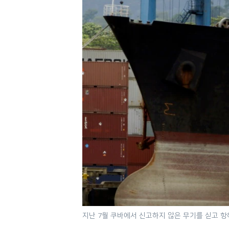
네
비
게
이
션
으
로
이
동
검
색
으
로
이
등
지난 7월 쿠바에서 신고하지 않은 무기를 싣고 항