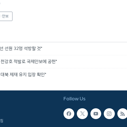
f
·안보
선 선원 32명 석방할 것"
청천강호 적발로 국제안보에 공헌"
 대북 제재 유지 입장 확인"
Follow Us
침