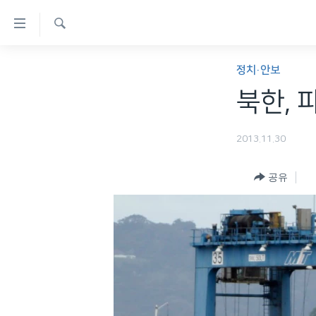
연
결
검
가
한반도
색
정치·안보
능
세계
북한, 
링
VOD
크
2013.11.30
라디오
메
프로그램
인
공유
콘
주파수 안내
텐
츠
로
이
동
메
인