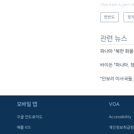
This item is part o
한반도
정치
관련 뉴스
파나마 "북한 화물
바이든 "파나마, 
"안보리 이사국들,
FOLLOW US
모바일 앱
VOA
구글 안드로이드
Accessibility
애플 IOS
개인정보취급방
언어 선택