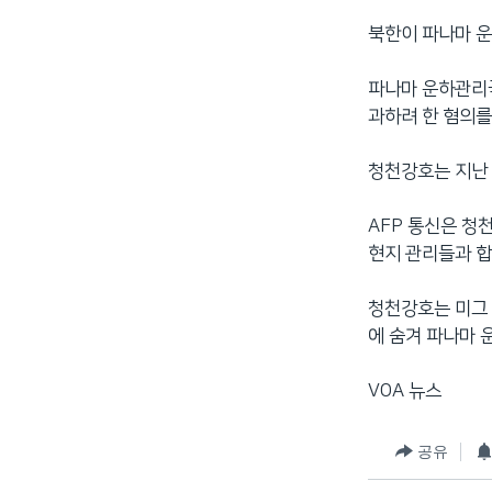
북한이 파나마 운
파나마 운하관리국
과하려 한 혐의를
청천강호는 지난 
AFP 통신은 청
현지 관리들과 합
청천강호는 미그 
에 숨겨 파나마 
VOA 뉴스
공유