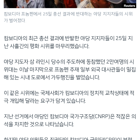
네
비
캄보디아 프놈펜에서 25일 총선 결과에 반대하는 야당 지지자들의 시위
가 벌어졌다.
게
이
션
캄보디아의 최근 총선 결과에 반발한 야당 지지자들이 25일 지
으
난 사흘간의 평화 시위를 마무리했습니다.
로
이
야당 지도자 삼 라인시 당수의 주도하에 동참했던 2만여명의 시
동
위대는 이날 마지막으로 프놈펜 주재 일부 외국 대사관들이 밀집
검
해 있는 시내 도로에서 가두행진을 벌였습니다.
색
으
이 같은 시위에는 국제사회가 캄보디아의 정치적 교착상태에 적
로
극 개입해 달라는 요구가 담겨 있습니다.
이
등
지난 선거에서 야당인 캄보디아 국가구조당(CNRP)은 적잖은 의
석을 차지한 것으로 나타났습니다.
하지만 야당 의원들은 집권당인 캄보디아 국민당(CPP)이 부정