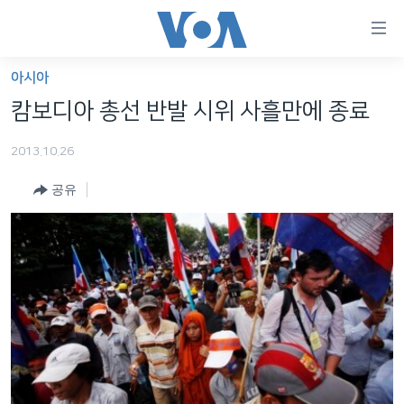
연
결
가
아시아
한반도
능
캄보디아 총선 반발 시위 사흘만에 종료
세계
링
2013.10.26
VOD
크
공유
라디오
메
인
프로그램
콘
FOLLOW US
주파수 안내
텐
츠
로
언어 선택
이
동
메
인