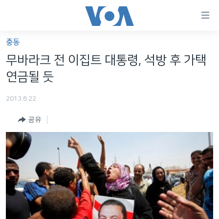
연
결
가
중동
한반도
능
무바라크 전 이집트 대통령, 석방 후 가택
세계
링
연금될 듯
VOD
크
2013.8.22
라디오
메
인
공유
프로그램
콘
FOLLOW US
주파수 안내
텐
츠
로
언어 선택
이
동
메
인