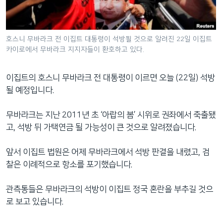
네
비
게
호스니 무바라크 전 이집트 대통령이 석방될 것으로 알려진 22일 이집트
이
카이로에서 무바라크 지지자들이 환호하고 있다.
션
으
이집트의 호스니 무바라크 전 대통령이 이르면 오늘 (22일) 석방
로
될 예정입니다.
이
동
무바라크는 지난 2011년 초 ‘아랍의 봄’ 시위로 권좌에서 축출됐
검
고, 석방 뒤 가택연금 될 가능성이 큰 것으로 알려졌습니다.
색
으
앞서 이집트 법원은 어제 무바라크에서 석방 판결을 내렸고, 검
로
찰은 이례적으로 항소를 포기했습니다.
이
등
관측통들은 무바라크의 석방이 이집트 정국 혼란을 부추길 것으
로 보고 있습니다.