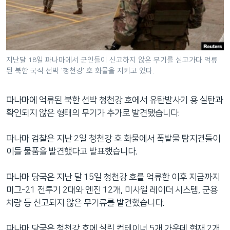
네
비
게
이
션
지난달 18일 파나마에서 군인들이 신고하지 않은 무기를 싣고가다 억류
된 북한 국적 선박 '청천강' 호 화물을 지키고 있다.
으
로
이
파나마에 억류된 북한 선박 청천강 호에서 유탄발사기 용 실탄과
동
확인되지 않은 형태의 무기가 추가로 발견됐습니다.
검
색
파나마 검찰은 지난 2일 청천강 호 화물에서 폭발물 탐지견들이
으
이들 물품을 발견했다고 발표했습니다.
로
이
파나마 당국은 지난 달 15일 청천강 호를 억류한 이후 지금까지
등
미그-21 전투기 2대와 엔진 12개, 미사일 레이더 시스템, 군용
차량 등 신고되지 않은 무기류를 발견했습니다.
파나마 당국은 청천강 호에 실린 컨테이너 5개 가운데 현재 2개