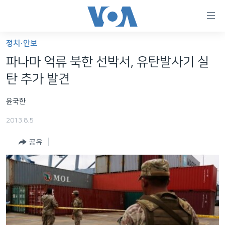
연
결
가
정치·안보
한반도
능
파나마 억류 북한 선박서, 유탄발사기 실
세계
링
탄 추가 발견
VOD
크
윤국한
라디오
메
인
2013.8.5
프로그램
콘
FOLLOW US
공유
주파수 안내
텐
츠
로
언어 선택
이
동
메
인