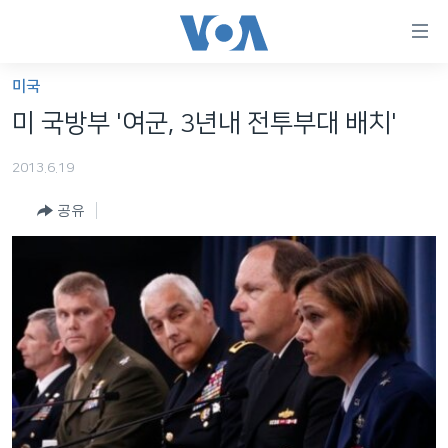
연
결
가
미국
한반도
능
미 국방부 '여군, 3년내 전투부대 배치'
세계
링
2013.6.19
VOD
크
공유
라디오
메
인
프로그램
콘
FOLLOW US
주파수 안내
텐
츠
로
언어 선택
이
동
메
인