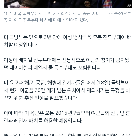
네
비
18일 미국 국방부에서 열린 기자회견에서 미 공군 지나 그로소 준장(오른
쪽)이 여군 전투부대 배치에 대해 발언하고 있다.
게
이
션
미 국방부는 앞으로 3년 안에 여성 병사들을 모든 전투부대에 배
으
치할 예정입니다.
로
이
여성이 배치될 전투부대에는 전통적으로 여군의 참여가 금지됐
동
던 네이비실과 레인저 등 특수부대도 포함됩니다.
검
색
미 육군과 해군, 공군, 해병대 관계자들은 어제 (18일) 국방부에
으
서 현재 여군을 20만 개가 넘는 위치에서 제외시키는 규정을 바
로
꾸기 위한 추진 일정을 발표했습니다.
이
등
이에 따라 미 육군은 오는 2015년 7월부터 여군들의 전투병 훈
련과 레인저 배치를 허용할 예정입니다.
해군은 오는 10월부터 여군을 `하천부대’에 실전배치하는 것을