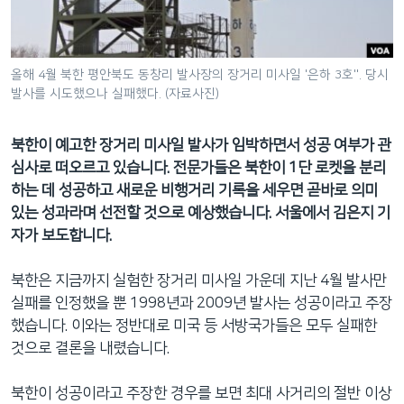
네
비
게
올해 4월 북한 평안북도 동창리 발사장의 장거리 미사일 '은하 3호''. 당시
이
발사를 시도했으나 실패했다. (자료사진)
션
으
북한이 예고한 장거리 미사일 발사가 임박하면서 성공 여부가 관
로
심사로 떠오르고 있습니다. 전문가들은 북한이 1단 로켓을 분리
이
하는 데 성공하고 새로운 비행거리 기록을 세우면 곧바로 의미
동
있는 성과라며 선전할 것으로 예상했습니다. 서울에서 김은지 기
검
자가 보도합니다.
색
으
북한은 지금까지 실험한 장거리 미사일 가운데 지난 4월 발사만
로
실패를 인정했을 뿐 1998년과 2009년 발사는 성공이라고 주장
이
했습니다. 이와는 정반대로 미국 등 서방국가들은 모두 실패한
등
것으로 결론을 내렸습니다.
북한이 성공이라고 주장한 경우를 보면 최대 사거리의 절반 이상