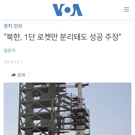
연
결
가
정치·안보
한반도
능
“북한, 1단 로켓만 분리돼도 성공 주장”
세계
링
김은지
VOD
크
2012.12.7
라디오
메
인
공유
프로그램
콘
FOLLOW US
주파수 안내
텐
츠
로
언어 선택
이
동
메
인