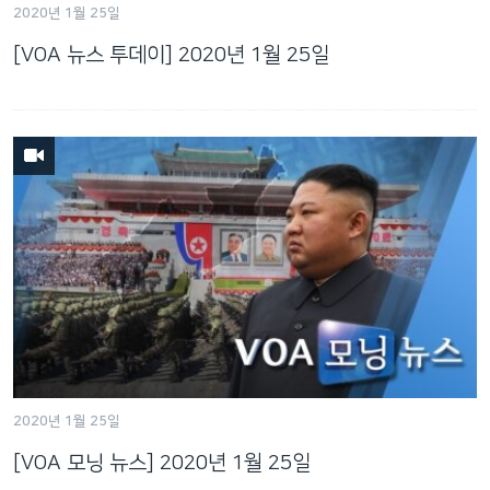
2020년 1월 25일
네
비
[VOA 뉴스 투데이] 2020년 1월 25일
게
이
션
으
로
이
동
검
색
으
로
이
등
2020년 1월 25일
[VOA 모닝 뉴스] 2020년 1월 25일