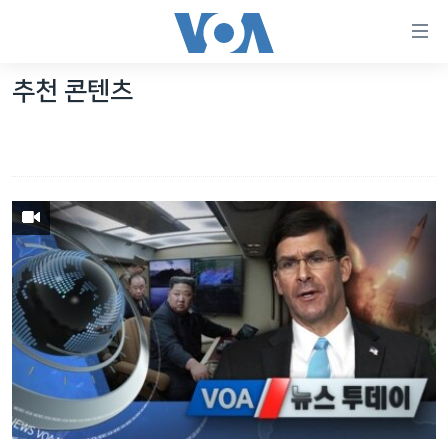
연
결
가
추천 콘텐츠
한반도
능
세계
링
VOD
크
라디오
메
인
프로그램
콘
FOLLOW US
주파수 안내
텐
츠
로
언어 선택
이
동
메
인