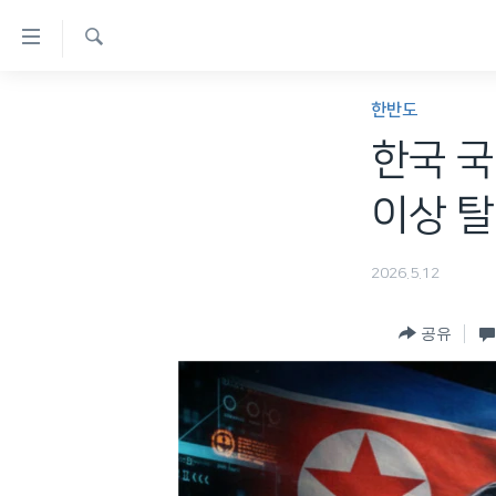
연
결
검
가
한반도
색
한반도
능
세계
한국 국
링
VOD
크
이상 탈
라디오
메
프로그램
인
2026.5.12
콘
주파수 안내
텐
공유
츠
로
이
동
메
인