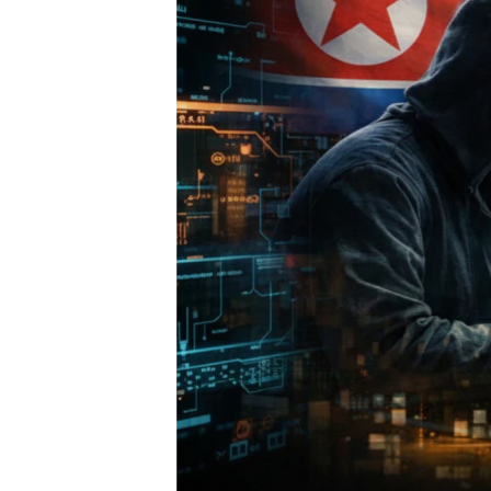
네
비
게
이
션
으
로
이
동
검
색
으
로
이
등