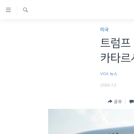
연
결
검
가
한반도
색
미국
능
세계
트럼프 
링
VOD
크
카타르
라디오
메
프로그램
인
VOA 뉴스
콘
주파수 안내
2026.7.2
텐
츠
공유
로
이
동
메
인