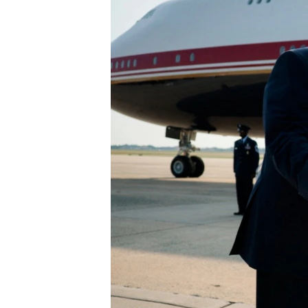
네
비
게
이
션
으
로
이
동
검
색
으
로
이
등