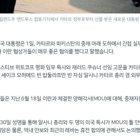
 메릴랜드주 앤드루스 합동기지에서 카타르 정부로부터 선물 받은 새로운 대통령
국 대통령은 1일, 카타르와 파키스탄의 중재 아래 도하에서 간접 실
과 이란 협상가들이 매우 좋은 협의를 했다고 말했습니다.
스티브 위트코프 평화 임무 특사와 재러드 쿠슈너 선임 고문을 카타
일 셰이크 모하메드 빈 압둘라흐만 빈 자심 알사니 카타르 총리 겸 
들은 지난 6월 18일 이란과 체결한 양해각서(MOU)에 대해, 중재
30일 성명을 통해 알사니 총리와 두 명의 미국 특사가 MOU의 틀 
회담은 물론, 역내 안보와 최근의 레바논 휴전 합의에 관해서도 논의