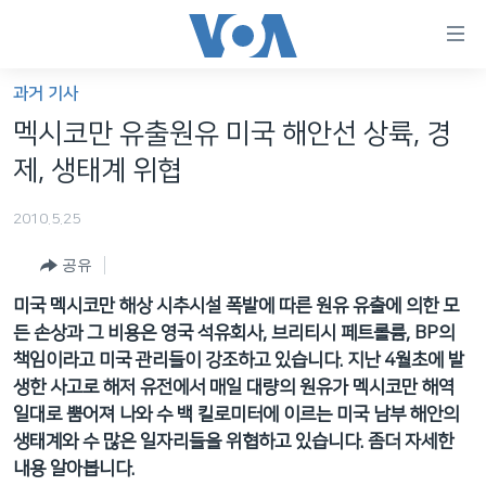
연
결
가
과거 기사
한반도
능
멕시코만 유출원유 미국 해안선 상륙, 경
세계
링
제, 생태계 위협
VOD
크
2010.5.25
라디오
메
인
공유
프로그램
콘
FOLLOW US
미국 멕시코만 해상 시추시설 폭발에 따른 원유 유출에 의한 모
주파수 안내
텐
든 손상과 그 비용은 영국 석유회사, 브리티시 페트롤륨, BP의
츠
책임이라고 미국 관리들이 강조하고 있습니다. 지난 4월초에 발
로
생한 사고로 해저 유전에서 매일 대량의 원유가 멕시코만 해역
언어 선택
이
일대로 뿜어져 나와 수 백 킬로미터에 이르는 미국 남부 해안의
동
생태계와 수 많은 일자리들을 위협하고 있습니다. 좀더 자세한
메
내용 알아봅니다.
인