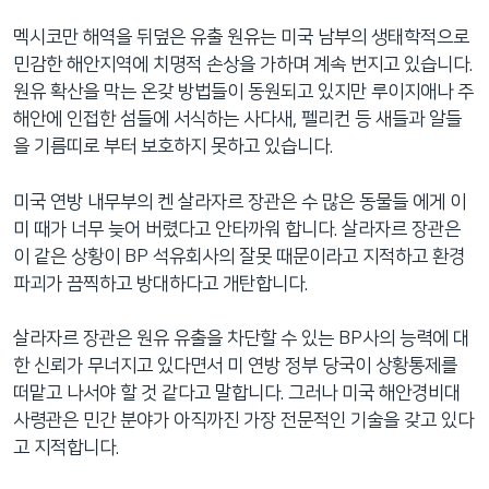
네
멕시코만 해역을 뒤덮은 유출 원유는 미국 남부의 생태학적으로
비
민감한 해안지역에 치명적 손상을 가하며 계속 번지고 있습니다.
게
원유 확산을 막는 온갖 방법들이 동원되고 있지만 루이지애나 주
이
해안에 인접한 섬들에 서식하는 사다새, 펠리컨 등 새들과 알들
션
을 기름띠로 부터 보호하지 못하고 있습니다.
으
로
미국 연방 내무부의 켄 살라자르 장관은 수 많은 동물들 에게 이
이
미 때가 너무 늦어 버렸다고 안타까워 합니다. 살라자르 장관은
동
이 같은 상황이 BP 석유회사의 잘못 때문이라고 지적하고 환경
검
파괴가 끔찍하고 방대하다고 개탄합니다.
색
으
살라자르 장관은 원유 유출을 차단할 수 있는 BP사의 능력에 대
로
한 신뢰가 무너지고 있다면서 미 연방 정부 당국이 상황통제를
이
떠맡고 나서야 할 것 같다고 말합니다. 그러나 미국 해안경비대
등
사령관은 민간 분야가 아직까진 가장 전문적인 기술을 갖고 있다
고 지적합니다.