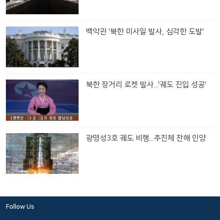
백악관 '북한 미사일 발사, 심각한 도발'
북한 장거리 로켓 발사...'궤도 진입 성공'
광명성3호 궤도 비행...추진체 잔해 인양
Follow Us