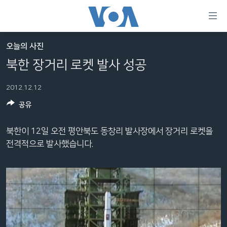
연
결
가
오늘의 사진
한반도
능
북한 장거리 로켓 발사 성공
세계
링
2012.12.12
VOD
크
공유
라디오
메
인
프로그램
북한이 12일 오전 평안북도 동창리 발사장에서 장거리 로켓을
콘
FOLLOW US
전격적으로 발사했습니다.
주파수 안내
텐
츠
로
언어 선택
이
동
메
인