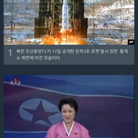
네
비
게
이
션
으
1
로
북한 조선중앙TV가 12일 공개한 은하3호 로켓 발사 장면. 통제
소 화면에 비친 모습이다.
이
동
검
색
으
로
이
등