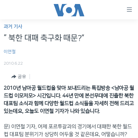
연
결
가
과거 기사
한반도
능
“ 북한 대패 축구화 때문?”
세계
링
이연철
VOD
크
2010.6.22
라디오
메
인
공유
프로그램
콘
FOLLOW US
2010년 남아공 월드컵을 맞아 보내드리는 특집방송 <남아공 월
주파수 안내
텐
드컵 이모저모> 시간입니다. 44년 만에 본선무대에 진출한 북한
츠
대표팀 소식과 함께 다양한 월드컵 소식들을 자세히 전해 드리고
로
있는데요, 오늘도 이연철 기자가 나와 있습니다.
언어 선택
이
동
문) 이연철 기자, 어제 포르투갈과의 경기에서 대패한 북한 월드
메
컵 대표팀 분위기가 상당히 어두울 것 같은데요, 어떻습니까?
인