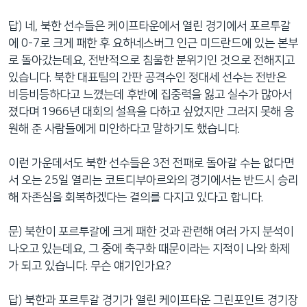
네
답) 네, 북한 선수들은 케이프타운에서 열린 경기에서 포르투갈
비
에 0-7로 크게 패한 후 요하네스버그 인근 미드란드에 있는 본부
게
로 돌아갔는데요, 전반적으로 침울한 분위기인 것으로 전해지고
이
있습니다. 북한 대표팀의 간판 공격수인 정대세 선수는 전반은
션
비등비등하다고 느꼈는데 후반에 집중력을 잃고 실수가 많아서
으
졌다며 1966년 대회의 설욕을 다하고 싶었지만 그러지 못해 응
로
원해 준 사람들에게 미안하다고 말하기도 했습니다.
이
동
이런 가운데서도 북한 선수들은 3전 전패로 돌아갈 수는 없다면
검
서 오는 25일 열리는 코트디부아르와의 경기에서는 반드시 승리
색
해 자존심을 회복하겠다는 결의를 다지고 있다고 합니다.
으
로
문) 북한이 포르투갈에 크게 패한 것과 관련해 여러 가지 분석이
이
나오고 있는데요, 그 중에 축구화 때문이라는 지적이 나와 화제
등
가 되고 있습니다. 무슨 얘기인가요?
답) 북한과 포르투갈 경기가 열린 케이프타운 그린포인트 경기장