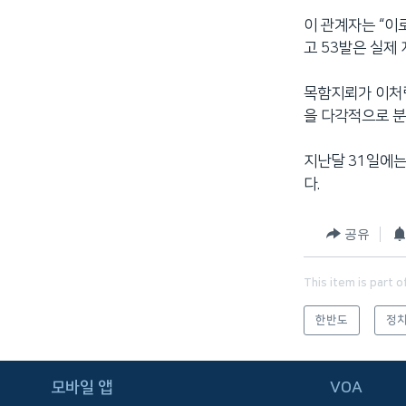
네
이 관계자는 “이
비
고 53발은 실제
게
이
목함지뢰가 이처럼
션
을 다각적으로 분
으
로
지난달 31일에는
이
다.
동
검
공유
색
으
This item is part o
로
이
한반도
정치
등
모바일 앱
VOA
FOLLOW US