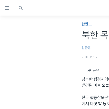
연
결
검
가
한반도
색
한반도
능
세계
북한 목
링
VOD
크
김환용
라디오
메
2010.8.18
프로그램
인
콘
주파수 안내
공유
텐
츠
남북한 접경지역에
로
발견된 이후 오늘
이
동
한국 합동참모본부
메
에서 다섯 발 등
인