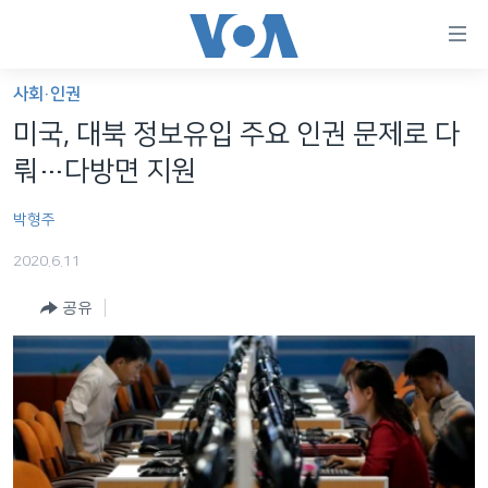
연
결
가
사회·인권
한반도
능
미국, 대북 정보유입 주요 인권 문제로 다
세계
링
뤄…다방면 지원
VOD
크
박형주
라디오
메
인
2020.6.11
프로그램
콘
FOLLOW US
공유
주파수 안내
텐
츠
로
언어 선택
이
동
메
인