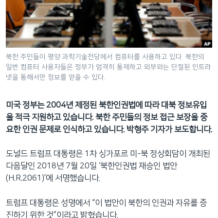
네
비
게
이
션
북한 주민들이 평양 과학기술전당에서 컴퓨터를 사용하고 있다. 북한의
일반 컴퓨터 사용자들은 정부가 엄격히 통제하고 외부와는 단절된 인트라
으
넷을 통해서만 정보를 얻을 수 있다.
로
이
미국 정부는 2004년 제정된 북한인권법에 따라 대북 정보유입
동
을 적극 지원하고 있습니다. 북한 주민들의 정보 접근 보장을 중
검
요한 인권 문제로 인식하고 있습니다. 박형주 기자가 보도합니다.
색
으
도널드 트럼프 대통령은 1차 싱가포르 미-북 정상회담이 개최된
로
다음달인 2018년 7월 20일 ‘북한인권법 재승인 법안
이
(H.R.2061)’에 서명했습니다.
등
트럼프 대통령은 성명에서 “이 법안이 북한의 인권과 자유를 증
진하기 위한 것”이라고 밝혔습니다.