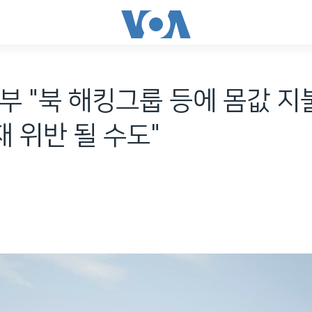
부 "북 해킹그룹 등에 몸값 지
제재 위반 될 수도"