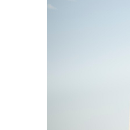
네
비
게
이
션
으
로
이
동
검
색
으
로
이
등