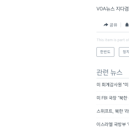
VOA뉴스 지다겸
공유
This item is part o
한반도
정치
관련 뉴스
미 회계감사원 "미 
미 FBI 국장 “북
스위프트, 북한 ‘
이스라엘 국방부 