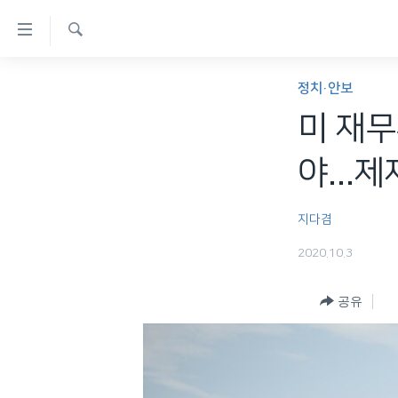
연
결
검
가
한반도
색
정치·안보
능
세계
미 재무
링
VOD
크
야...
라디오
메
프로그램
인
지다겸
콘
주파수 안내
2020.10.3
텐
츠
공유
로
이
동
메
인