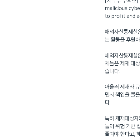
[재무부 주의보] “Fa
malicious cybe
to profit and ad
해외자산통제실은 
는 활동을 후원하
해외자산통제실은 
체들은 제재 대상
습니다.
아울러 제재와 규
민사 책임을 물을
다.
특히 제재대상자와
들이 위험 기반 
줄여야 한다고,