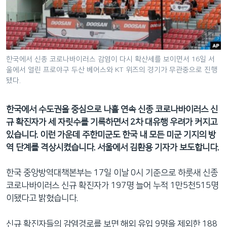
네
비
게
이
션
한국에서 신종 코로나바이러스 감염이 다시 확산세를 보이면서 16일 서
울에서 열린 프로야구 두산 베어스와 KT 위즈의 경기가 무관중으로 진행
으
됐다.
로
이
한국에서 수도권을 중심으로 나흘 연속 신종 코로나바이러스 신
동
규 확진자가 세 자릿수를 기록하면서 2차 대유행 우려가 커지고
검
있습니다. 이런 가운데 주한미군도 한국 내 모든 미군 기지의 방
색
역 단계를 격상시켰습니다. 서울에서 김환용 기자가 보도합니다.
으
로
한국 중앙방역대책본부는 17일 이날 0시 기준으로 하룻새 신종
이
코로나바이러스 신규 확진자가 197명 늘어 누적 1만5천515명
등
이됐다고 밝혔습니다.
신규 확진자들의 감염경로를 보면 해외 유입 9명을 제외한 188