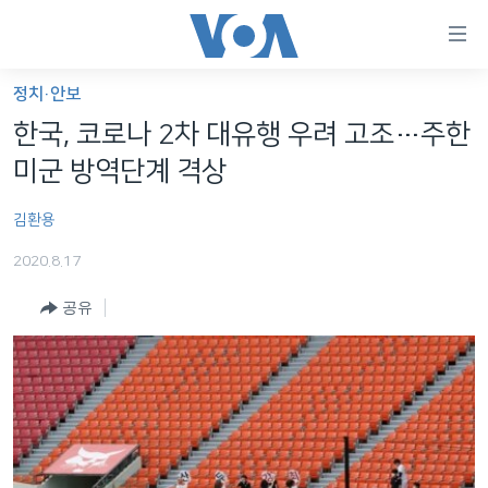
연
결
가
정치·안보
한반도
능
한국, 코로나 2차 대유행 우려 고조…주한
세계
링
미군 방역단계 격상
VOD
크
김환용
라디오
메
인
2020.8.17
프로그램
콘
FOLLOW US
공유
주파수 안내
텐
츠
로
언어 선택
이
동
메
인