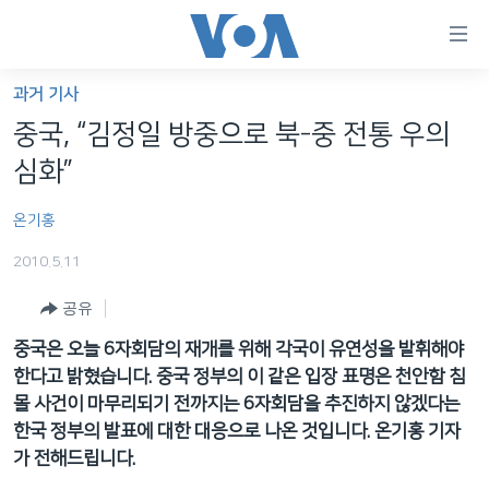
연
결
가
과거 기사
한반도
능
중국, “김정일 방중으로 북-중 전통 우의
세계
링
심화”
VOD
크
온기홍
라디오
메
인
2010.5.11
프로그램
콘
FOLLOW US
공유
주파수 안내
텐
츠
중국은 오늘 6자회담의 재개를 위해 각국이 유연성을 발휘해야
로
한다고 밝혔습니다. 중국 정부의 이 같은 입장 표명은 천안함 침
언어 선택
이
몰 사건이 마무리되기 전까지는 6자회담을 추진하지 않겠다는
동
한국 정부의 발표에 대한 대응으로 나온 것입니다. 온기홍 기자
메
가 전해드립니다.
인