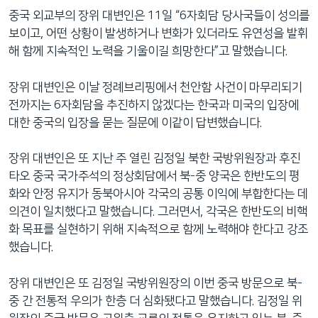
네
중국 외교부의 장위 대변인은 11일 “6자회담 당사국들이 성의를
비
보이고, 어떤 상황이 발생하거나 변화가 있더라도 유연성을 발휘
게
해 함께 지속적인 노력을 기울이길 희망한다”고 말했습니다.
이
션
장위 대변인은 이날 정례브리핑에서 천안함 사건이 마무리되기
으
전까지는 6자회담을 추진하지 않겠다는 한국과 미국의 입장에
로
대한 중국의 입장을 묻는 질문에 이같이 답변했습니다.
이
동
장위 대변인은 또 지난 주 열린 김정일 북한 국방위원장과 후진
검
타오 중국 국가주석의 정상회담에서 북-중 양국은 한반도의 평
색
화와 안정 유지가 동북아시아 각국의 공통 이익에 부합한다는 데
으
의견이 일치했다고 말했습니다. 그러면서, 각국은 한반도의 비핵
로
화 목표를 실현하기 위해 지속적으로 함께 노력해야 한다고 강조
이
했습니다.
등
장위 대변인은 또 김정일 국방위원장의 이번 중국 방문으로 북-
중 간 전통적 우의가 한층 더 심화됐다고 말했습니다. 김정일 위