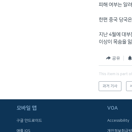
피해 여부는 알려
네
비
한편 중국 당국은
게
이
션
지난 4월에 대부
으
이상이 목숨을 잃
로
이
공유
동
검
This item is part o
색
으
과거 기사
로
이
모바일 앱
VOA
등
구글 안드로이드
Accessibility
FOLLOW US
애플 IOS
개인정보취급방