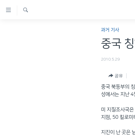
연
결
검
가
한반도
색
과거 기사
능
세계
중국 칭
링
VOD
크
2010.5.29
라디오
메
프로그램
인
공유
콘
주파수 안내
중국 북동부의 칭
텐
성에서는 지난 4
츠
로
미 지질조사국은 
이
지점, 50 킬로
동
메
지진이 난 곳은 
인