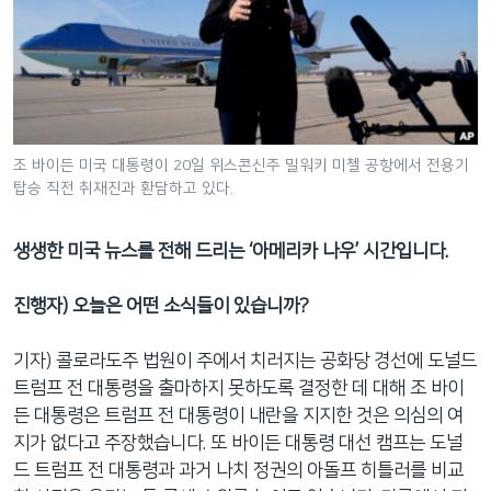
네
비
게
이
션
으
조 바이든 미국 대통령이 20일 위스콘신주 밀워키 미첼 공항에서 전용기
로
탑승 직전 취재진과 환담하고 있다.
이
동
생생한 미국 뉴스를 전해 드리는 ‘아메리카 나우’ 시간입니다.
검
색
진행자) 오늘은 어떤 소식들이 있습니까?
으
로
기자) 콜로라도주 법원이 주에서 치러지는 공화당 경선에 도널드
이
트럼프 전 대통령을 출마하지 못하도록 결정한 데 대해 조 바이
등
든 대통령은 트럼프 전 대통령이 내란을 지지한 것은 의심의 여
지가 없다고 주장했습니다. 또 바이든 대통령 대선 캠프는 도널
드 트럼프 전 대통령과 과거 나치 정권의 아돌프 히틀러를 비교