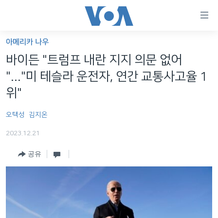
연
결
가
아메리카 나우
한반도
능
바이든 "트럼프 내란 지지 의문 없어
세계
링
"..."미 테슬라 운전자, 연간 교통사고율 1
VOD
크
위"
라디오
메
오택성
김지온
인
프로그램
콘
FOLLOW US
2023.12.21
주파수 안내
텐
츠
공유
로
언어 선택
이
동
메
인