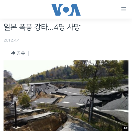
연
결
가
일본 폭풍 강타...4명 사망
한반도
능
2012.4.4
세계
링
VOD
크
공유
라디오
메
인
프로그램
콘
FOLLOW US
주파수 안내
텐
츠
로
언어 선택
이
동
메
인