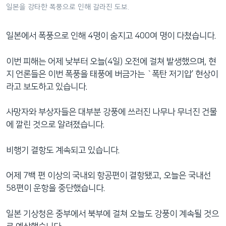
일본을 강타한 폭풍으로 인해 갈라진 도보.
네
비
게
일본에서 폭풍으로 인해 4명이 숨지고 400여 명이 다쳤습니다.
이
션
이번 피해는 어제 낮부터 오늘(4일) 오전에 걸쳐 발생했으며, 현
으
지 언론들은 이번 폭풍을 태풍에 버금가는 `폭탄 저기압’ 현상이
로
라고 보도하고 있습니다.
이
동
사망자와 부상자들은 대부분 강풍에 쓰러진 나무나 무너진 건물
검
에 깔린 것으로 알려졌습니다.
색
으
비행기 결항도 계속되고 있습니다.
로
이
어제 7백 편 이상의 국내외 항공편이 결항됐고, 오늘은 국내선
등
58편이 운항을 중단했습니다.
일본 기상청은 중부에서 북부에 걸쳐 오늘도 강풍이 계속될 것으