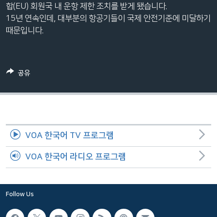
합(EU) 회원국 내 운항 제한 조치를 받게 됐습니다.
네
15년 연속인데, 대부분의 항공기들이 국제 안전기준에 미달하기
비
때문입니다.
게
이
션
으
공유
로
이
동
검
색
VOA 한국어 TV 프로그램
으
로
VOA 한국어 라디오 프로그램
이
등
Follow Us