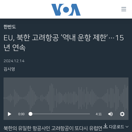
연
결
가
한반도
한반도
능
EU, 북한 고려항공 ‘역내 운항 제한’…15
세계
링
년 연속
VOD
크
2024.12.14
라디오
메
김시영
인
프로그램
콘
FOLLOW US
주파수 안내
텐
츠
로
No media source currently available
언어 선택
이
0:00
4:11
동
메
다운로드
북한의 유일한 항공사인 고려항공이 또다시 유럽연
인