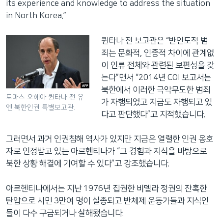
its experience and knowledge to address the situation
in North Korea.”
퀸타나 전 보고관은 “반인도적 범
죄는 문화적, 인종적 차이에 관계없
이 인류 전체와 관련된 보편성을 갖
는다”면서 “2014년 COI 보고서는
북한에서 이러한 극악무도한 범죄
토마스 오헤아 퀸타나 전 유
가 자행되었고 지금도 자행되고 있
엔 북한인권 특별보고관.
다고 판단했다”고 지적했습니다.
그러면서 과거 인권침해 역사가 있지만 지금은 열렬한 인권 옹호
자로 인정받고 있는 아르헨티나가 “그 경험과 지식을 바탕으로
북한 상황 해결에 기여할 수 있다”고 강조했습니다.
아르헨티나에서는 지난 1976년 집권한 비델라 정권의 잔혹한
탄압으로 시민 3만여 명이 실종되고 반체제 운동가들과 지식인
들이 다수 구금되거나 살해됐습니다.