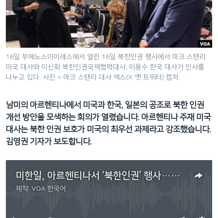
네
비
게
이
션
16일 부에노스아이레스에서 열린 16일 북한인권 행사에서 마크 스탠리
미국 대사와 이신화 북한인권국제협력대사, 이용수 한국 대사가 인사를
으
나누고 있다. 사진 = 마크 스탠리 대사 엑스(X·옛 트위터) 캡처.
로
이
남미의 아르헨티나에서 미국과 한국, 일본의 공조로 북한 인권
동
개선 방안을 모색하는 회의가 열렸습니다. 아르헨티나 주재 미국
검
대사는 북한 인권 보호가 미국의 최우선 과제라고 강조했습니다.
색
김영권 기자가 보도합니다.
으
로
이
미한일, 아르헨티나서 ‘북한인권’ 행사…미 대사 “북한인권 보호, 최우선 과제”
등
제작:
VOA 한국어
No media source currently available