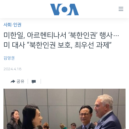
연
결
가
사회·인권
한반도
능
미한일, 아르헨티나서 ‘북한인권’ 행사…
세계
링
미 대사 “북한인권 보호, 최우선 과제”
VOD
크
김영권
라디오
메
인
2024.4.18
프로그램
콘
FOLLOW US
공유
주파수 안내
텐
츠
로
언어 선택
이
동
메
인