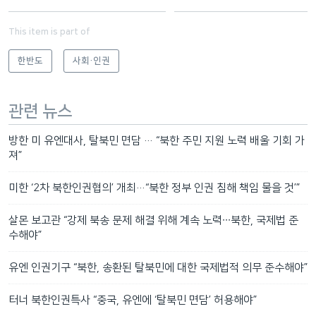
This item is part of
한반도
사회·인권
관련 뉴스
방한 미 유엔대사, 탈북민 면담 … “북한 주민 지원 노력 배울 기회 가
져”
미한 ‘2차 북한인권협의’ 개최…“북한 정부 인권 침해 책임 물을 것’”
살몬 보고관 “강제 북송 문제 해결 위해 계속 노력∙∙∙북한, 국제법 준
수해야”
유엔 인권기구 “북한, 송환된 탈북민에 대한 국제법적 의무 준수해야”
터너 북한인권특사 “중국, 유엔에 ‘탈북민 면담’ 허용해야”