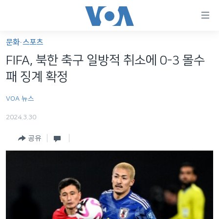
연
결
가
문화·스포츠
한반도
능
FIFA, 북한 축구 일방적 취소에 0-3 몰수
세계
링
패 징계 확정
VOD
크
VOA 뉴스
라디오
메
인
2024.3.30
프로그램
콘
FOLLOW US
공유
주파수 안내
텐
츠
로
언어 선택
이
동
메
인