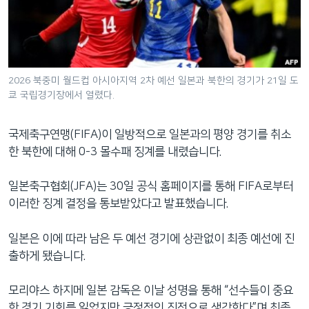
네
비
게
이
션
2026 북중미 월드컵 아시아지역 2차 예선 일본과 북한의 경기가 21일 도
쿄 국립경기장에서 열렸다.
으
로
이
국제축구연맹(FIFA)이 일방적으로 일본과의 평양 경기를 취소
동
한 북한에 대해 0-3 몰수패 징계를 내렸습니다.
검
색
일본축구협회(JFA)는 30일 공식 홈페이지를 통해 FIFA로부터
으
이러한 징계 결정을 통보받았다고 발표했습니다.
로
이
일본은 이에 따라 남은 두 예선 경기에 상관없이 최종 예선에 진
등
출하게 됐습니다.
모리야스 하지메 일본 감독은 이날 성명을 통해 “선수들이 중요
한 경기 기회를 잃었지만 긍정적인 진전으로 생각한다”며 최종