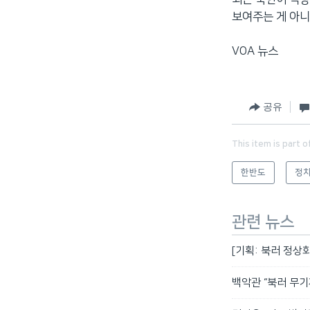
보여주는 게 아니
VOA 뉴스
공유
This item is part o
한반도
정치
관련 뉴스
[기획: 북러 정상회
백악관 “북러 무기