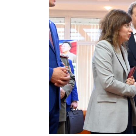
네
비
게
이
션
으
로
이
동
검
색
으
로
이
등