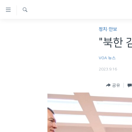
연
결
검
가
한반도
색
정치·안보
능
세계
"북한 
링
VOD
크
VOA 뉴스
라디오
메
2023.9.16
프로그램
인
콘
주파수 안내
공유
텐
츠
로
이
동
메
인