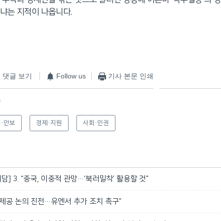
냐는 지적이 나옵니다.
댓글 보기
Follow us
기사 본문 인쇄
f
·안보
경제·지원
사회·인권
담] 3. “중국, 이중적 관망…‘북러밀착’ 활용할 것”
제공 논의 진전…유엔서 추가 조치 촉구”