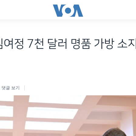
김여정 7천 달러 명품 가방 소지
댓글 보기