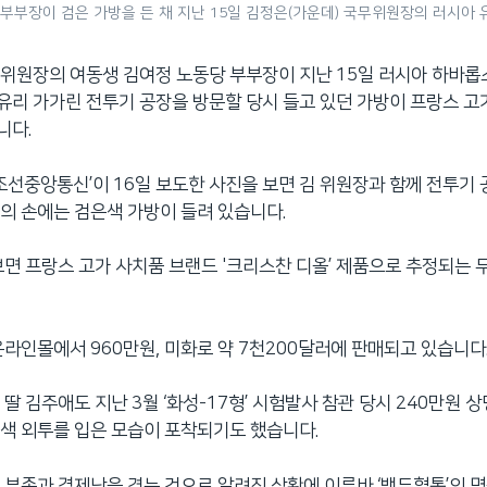
 부부장이 검은 가방을 든 채 지난 15일 김정은(가운데) 국무위원장의 러시아
위원장의 여동생 김여정 노동당 부부장이 지난 15일 러시아 하바
리 가가린 전투기 공장을 방문할 당시 들고 있던 가방이 프랑스 고
니다.
‘조선중앙통신’이 16일 보도한 사진을 보면 김 위원장과 함께 전투기
의 손에는 검은색 가방이 들려 있습니다.
보면 프랑스 고가 사치품 브랜드 '크리스찬 디올’ 제품으로 추정되는
온라인몰에서 960만원, 미화로 약 7천200달러에 판매되고 있습니다
 딸 김주애도 지난 3월 ‘화성-17형’ 시험발사 참관 당시 240만원 
색 외투를 입은 모습이 포착되기도 했습니다.
 부족과 경제난을 겪는 것으로 알려진 상황에 이른바 ‘백두혈통’의 