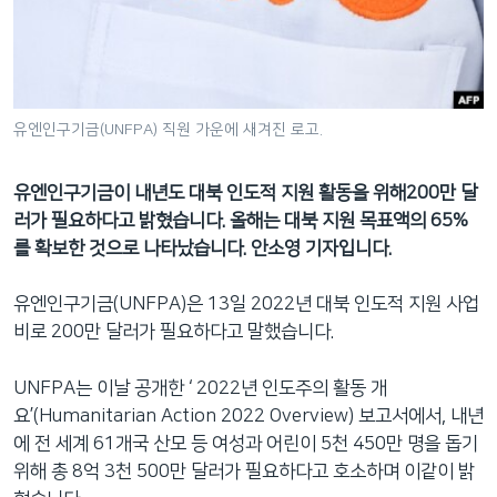
네
비
게
이
션
유엔인구기금(UNFPA) 직원 가운에 새겨진 로고.
으
로
유엔인구기금이 내년도 대북 인도적 지원 활동을 위해200만 달
이
러가 필요하다고 밝혔습니다. 올해는 대북 지원 목표액의 65%
동
를 확보한 것으로 나타났습니다. 안소영 기자입니다.
검
색
유엔인구기금(UNFPA)은 13일 2022년 대북 인도적 지원 사업
으
비로 200만 달러가 필요하다고 말했습니다.
로
이
UNFPA는 이날 공개한 ‘ 2022년 인도주의 활동 개
등
요’(Humanitarian Action 2022 Overview) 보고서에서, 내년
에 전 세계 61개국 산모 등 여성과 어린이 5천 450만 명을 돕기
위해 총 8억 3천 500만 달러가 필요하다고 호소하며 이같이 밝