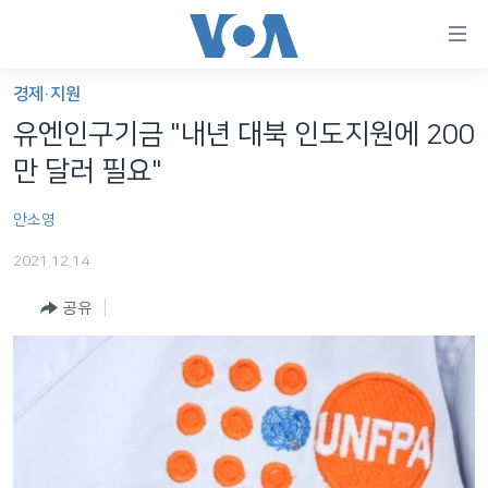
연
결
가
경제·지원
한반도
능
유엔인구기금 "내년 대북 인도지원에 200
세계
링
만 달러 필요"
VOD
크
안소영
라디오
메
인
2021.12.14
프로그램
콘
FOLLOW US
공유
주파수 안내
텐
츠
로
언어 선택
이
동
메
인