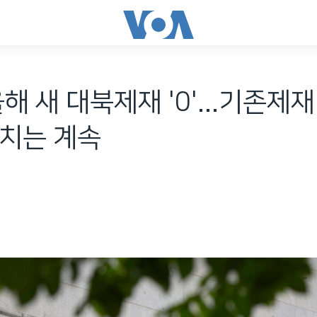
올해 새 대북제재 '0'...기존제
조치는 계속