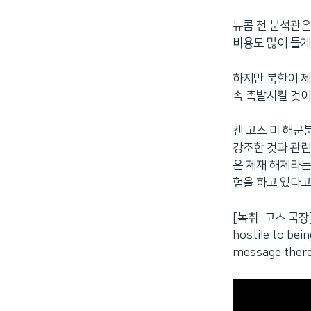
뉴콤 전 분석관은
비용도 많이 들게
하지만 북한이 제
속 촉발시킬 것이
켄 고스 미 해군
강조한 것과 관련
은 제재 해제라는
험을 하고 있다고
[녹취: 고스 국장] “
hostile to bei
message there