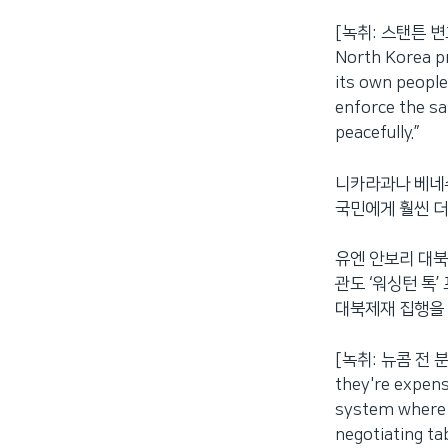
[녹취: 스탠튼 변호사]
North Korea pr
its own people
enforce the sa
peacefully.”
니카라과나 베네수
국민에게 훨씬 더
유엔 안보리 대북
관도 ‘워싱턴 톡
대북제재 집행을
[녹취: 뉴콤 전 분석관]
they're expens
system where 
negotiating tab