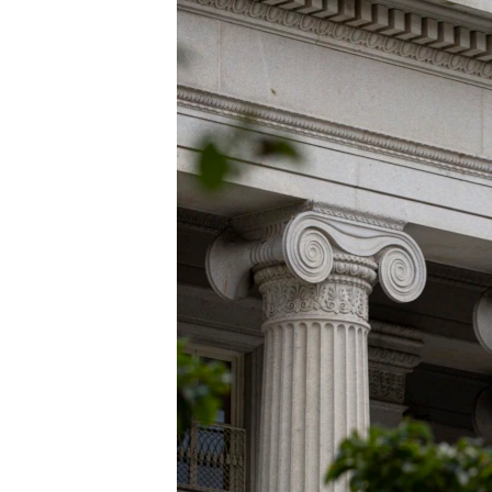
네
비
게
이
션
으
로
이
동
검
색
으
로
이
등