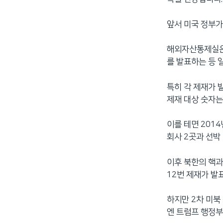
앞서 미국 정부가
해외자산통제실은 이
를 발표하는 등 
특히 각 제재가 
제재 대상 숫자는
이를 테면 201
회사 2곳과 선박 
이후 북한의 핵과
12번 제재가 발
하지만 2차 미북
엔 트럼프 행정부