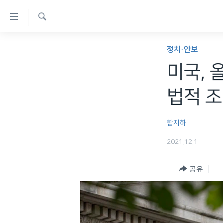
연
결
검
가
한반도
색
정치·안보
능
세계
미국, 
링
VOD
크
법적 
라디오
메
프로그램
인
함지하
콘
주파수 안내
2021.12.1
텐
츠
공유
로
이
동
메
인