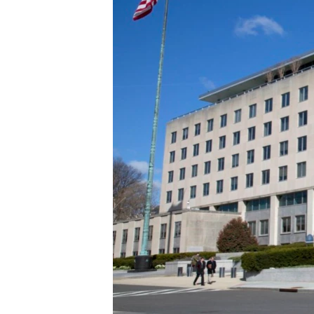
네
비
게
이
션
으
로
이
동
검
색
으
로
이
등