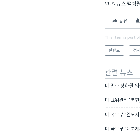
VOA 뉴스 백성
공유
This item is part o
한반도
정치
관련 뉴스
미 민주 상하원 의
미 고위관리 "북한
미 국무부 "인도지
미 국무부 "대북제