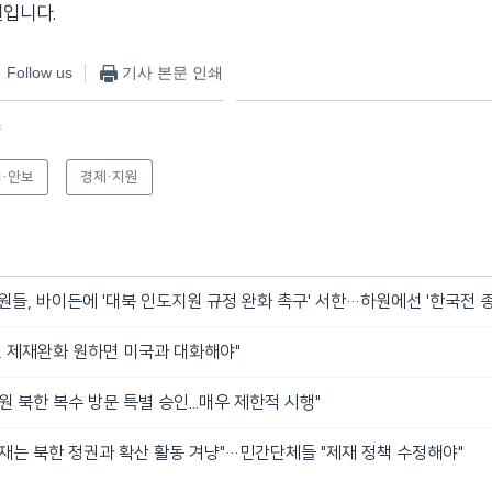
원입니다.
Follow us
기사 본문 인쇄
f
·안보
경제·지원
원들, 바이든에 '대북 인도지원 규정 완화 촉구' 서한…하원에선 '한국전 
, 제재완화 원하면 미국과 대화해야"
원 북한 복수 방문 특별 승인...매우 제한적 시행"
재는 북한 정권과 확산 활동 겨냥"…민간단체들 "제재 정책 수정해야"