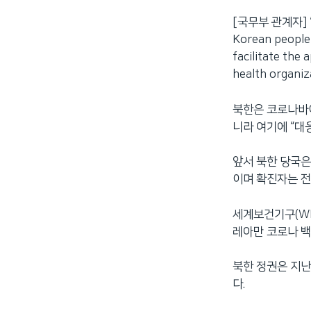
[국무부 관계자] “We
Korean people 
facilitate the 
health organiz
북한은 코로나바이
니라 여기에 “대응
앞서 북한 당국은
이며 확진자는 전
세계보건기구(W
레아만 코로나 백
북한 정권은 지난
다.