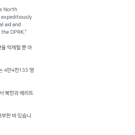
e North
 expeditiously
al aid and
n the DPRK.”
을 억제할 뿐 아
 4만4천133 명
서 북한과 에리트
 거부한 바 있습니