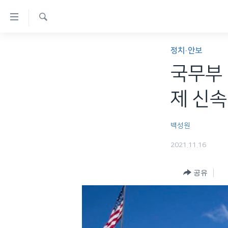
연
결
검
가
한반도
색
정치·안보
능
세계
국무부 
링
VOD
크
제 신속
라디오
메
프로그램
인
백성원
콘
주파수 안내
2021.11.16
텐
츠
공유
로
이
동
메
인