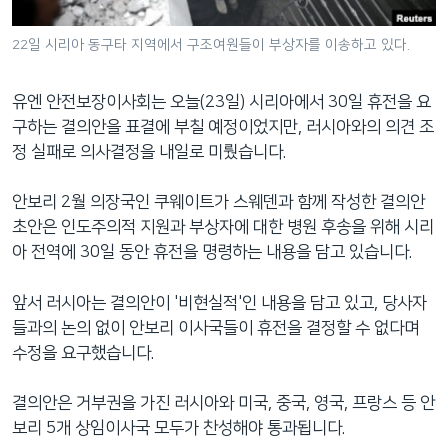
네
비
22일 시리아 동구타 지역에서 구조여원들이 부상자를 이송하고 있다.
게
이
유엔 안전보장이사회는 오늘(23일) 시리아에서 30일 휴전을 요
션
구하는 결의안을 표결에 부칠 예정이었지만, 러시아와의 의견 조
으
정 실패로 의사결정을 내일로 미뤘습니다.
로
이
안보리 2월 의장국인 쿠웨이트가 스웨덴과 함께 작성한 결의안
동
초안은 인도주의적 지원과 부상자에 대한 병원 후송을 위해 시리
검
아 전역에 30일 동안 휴전을 명령하는 내용을 담고 있습니다.
색
으
앞서 러시아는 결의안이 '비현실적'인 내용을 담고 있고, 당사자
로
들과의 논의 없이 안보리 이사국들이 휴전을 결정할 수 없다며
이
수정을 요구했습니다.
등
결의안은 거부권을 가진 러시아와 미국, 중국, 영국, 프랑스 등 안
보리 5개 상임이사국 모두가 찬성해야 통과됩니다.