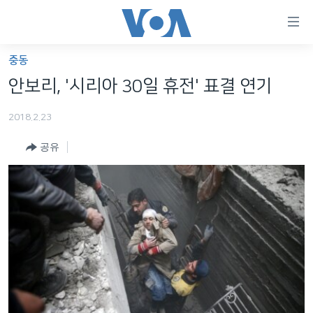
연
결
가
중동
한반도
능
안보리, '시리아 30일 휴전' 표결 연기
세계
링
2018.2.23
VOD
크
공유
라디오
메
인
프로그램
콘
FOLLOW US
주파수 안내
텐
츠
로
언어 선택
이
동
메
인