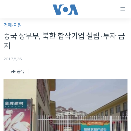
연
결
가
경제·지원
한반도
능
중국 상무부, 북한 합작기업 설립·투자 금
세계
링
지
VOD
크
2017.8.26
라디오
메
인
공유
프로그램
콘
FOLLOW US
주파수 안내
텐
츠
로
언어 선택
이
동
메
인