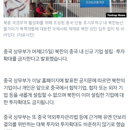
네
비
게
북중 국경무역 활성화를 위해 조성된 중국 단둥 호시무역구 내 북한농산
이
물거리가 북핵개발에 대응한 국제사회 제재로 북한 상인 입주 없이 텅 비
션
어있다. (자료사진)
으
로
중국 상무부가 어제(25일) 북한의 중국 내 신규 기업 설립 ·투자
이
확대를 금지한다고 발표했습니다.
동
검
색
중국 상무부가 이날 홈페이지에 발표한 공지문에 따르면 북한의
으
기업이나 개인은 앞으로 중국에서 합작기업, 합자 또는 외자 기
로
업 등을 새롭게 설립할 수 없으며 북한이 이미 설립한 기업에 대
이
한 투자확대도 금지됩니다.
등
중국 상무부는 또 중국 역외투자관리법 등에 근거해 유엔 안보리
결의를 위반하는 대북 투자와 투자확대도 비준하지 않기로 했습