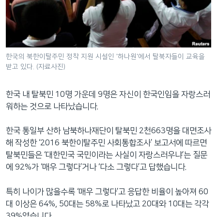
네
비
게
이
션
한국의 북한이탈주민 정착 지원 시설인 '하나원'에서 탈북자들이 교육을
받고 있다. (자료사진)
으
로
이
한국 내 탈북민 10명 가운데 9명은 자신이 한국인임을 자랑스러
동
워하는 것으로 나타났습니다.
검
색
한국 통일부 산하 남북하나재단이 탈북민 2천663명을 대면조사
으
해 작성한 ‘2016 북한이탈주민 사회통합조사’ 보고서에 따르면
로
탈북민들은 ‘대한민국 국민이라는 사실이 자랑스러우냐’는 질문
이
에 92%가 ‘매우 그렇다’거나 ‘다소 그렇다’고 답했습니다.
등
특히 나이가 많을수록 ‘매우 그렇다’고 응답한 비율이 높아져 60
대 이상은 64%, 50대는 58%로 나타났고 20대와 10대는 각각
39%였습니다.