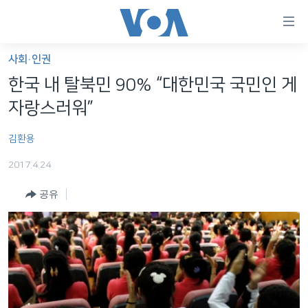
연
결
가
사회·인권
한반도
능
한국 내 탈북민 90% “대한민국 국민인 게
세계
링
자랑스러워”
VOD
크
김환용
라디오
메
인
2017.4.24
프로그램
콘
FOLLOW US
공유
주파수 안내
텐
츠
로
언어 선택
이
동
메
인