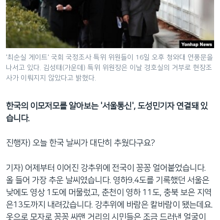
네
비
게
이
션
'최순실 게이트' 국회 국정조사 특위 위원들이 16일 오후 청와대 연풍문을
나서고 있다. 김성태(가운데) 특위 위원장은 이날 경호실의 거부로 현장조
으
사가 이뤄지지 않았다고 밝혔다.
로
이
한국의 이모저모를 알아보는 '서울통신', 도성민기자 연결돼 있
동
습니다.
검
색
진행자) 오늘 한국 날씨가 대단히 추웠다구요?
으
로
기자) 어제부터 이어진 강추위에 전국이 꽁꽁 얼어붙었습니다.
이
올 들어 가장 추운 날씨였습니다. 영하9.4도를 기록했던 서울은
등
낮에도 영상 1도에 머물렀고, 춘천이 영하 11도, 충북 보은 지역
은13도까지 내려갔습니다. 강추위에 바람은 칼바람이 됐는데요.
옷으로 모자로 꽁꽁 싸맨 거리의 시민들은 조금 드러낸 얼굴이