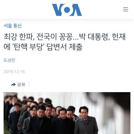
연
결
가
서울 통신
한반도
능
최강 한파, 전국이 꽁꽁...박 대통령, 헌재
세계
링
에 ‘탄핵 부당’ 답변서 제출
VOD
크
도성민
라디오
메
인
2016.12.16
프로그램
콘
FOLLOW US
공유
주파수 안내
텐
츠
로
언어 선택
이
동
메
인