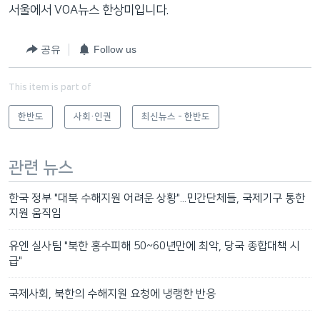
서울에서 VOA뉴스 한상미입니다.
공유
Follow us
This item is part of
한반도
사회·인권
최신뉴스 - 한반도
관련 뉴스
한국 정부 "대북 수해지원 어려운 상황"...민간단체들, 국제기구 통한
지원 움직임
유엔 실사팀 "북한 홍수피해 50~60년만에 최악, 당국 종합대책 시
급"
국제사회, 북한의 수해지원 요청에 냉랭한 반응