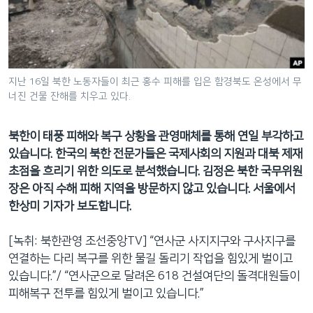
네
비
게
이
션
지난 16일 북한 노동자들이 최근 홍수 피해를 입은 함경북도 온성에서 무
너진 건물 잔해를 치우고 있다.
으
로
이
북한이 태풍 피해와 복구 상황을 관영매체를 통해 연일 부각하고
동
있습니다. 한국의 북한 전문가들은 국제사회의 지원과 대북 제재
검
초점을 흐리기 위한 의도로 분석했습니다. 김정은 북한 국무위원
색
장은 아직 수해 피해 지역을 방문하지 않고 있습니다. 서울에서
으
한상미 기자가 보도합니다.
로
이
[녹취: 북한관영 조선중앙TV] “연사군 사지지구와 구사지구를
등
연결하는 다리 복구를 위한 물길 돌리기 작업을 힘있게 벌이고
있습니다.”/ “연사군으로 달려온 618 건설여단의 돌격대원들이
피해복구 전투를 힘있게 벌이고 있습니다.”