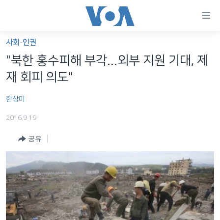
연
결
가
사회·인권
한반도
능
"북한 홍수피해 부각...외부 지원 기대, 제
세계
링
재 회피 의도"
VOD
크
한상미
라디오
메
인
2016.9.19
프로그램
콘
FOLLOW US
공유
주파수 안내
텐
츠
로
언어 선택
이
동
메
인