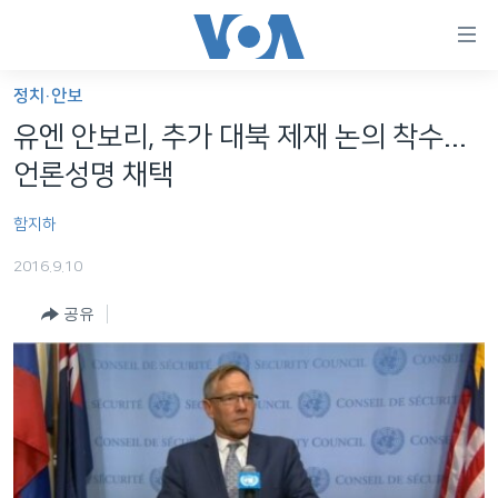
연
결
가
정치·안보
한반도
능
유엔 안보리, 추가 대북 제재 논의 착수...
세계
링
언론성명 채택
VOD
크
함지하
라디오
메
인
2016.9.10
프로그램
콘
FOLLOW US
공유
주파수 안내
텐
츠
로
언어 선택
이
동
메
인