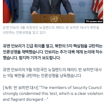
네
비
게
이
션
유엔 안보리 9월 의장국인 뉴질랜드의 제라드 반 보히만 대사가 북한을
규탄하는 언론성명을 읽고 있다.
으
로
이
유엔 안보리가 긴급 회의를 열고, 북한의 5차 핵실험을 규탄하는
동
언론성명을 채택했습니다. 안보리는 추가 대북 제재 논의에 착수
검
했습니다. 함지하 기자가 보도합니다.
색
으
유엔 안보리의 9월 의장국인 뉴질랜드의 제라드 반 보히먼 대사
로
는 9일 북한을 규탄하는 언론성명을 낭독했습니다.
이
등
[녹취: 반 보히먼 대사] “The members of Security Council
strongly condemned this test, which is a clear violation
and flagrant disregard…”