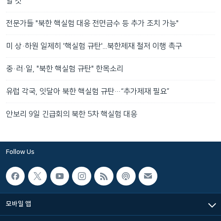
할 것"
전문가들 "북한 핵실험 대응 전면금수 등 추가 조치 가능"
미 상·하원 일제히 '핵실험 규탄'...북한제재 철저 이행 촉구
중·러·일, "북한 핵실험 규탄" 한목소리
유럽 각국, 잇달아 북한 핵실험 규탄…“추가제재 필요”
안보리 9일 긴급회의 북한 5차 핵실험 대응
Follow Us
모바일 앱