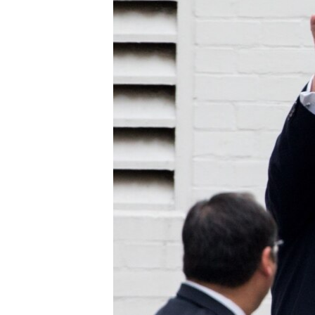
네
비
게
이
션
으
로
이
동
검
색
으
로
이
등