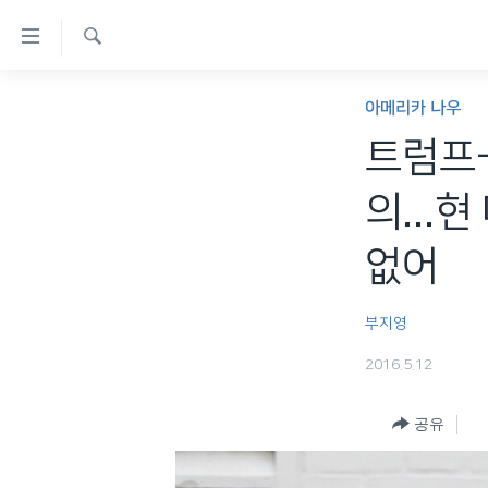
연
결
검
가
한반도
색
아메리카 나우
능
세계
트럼프-
링
VOD
크
의...
라디오
메
없어
프로그램
인
콘
주파수 안내
텐
부지영
츠
2016.5.12
로
이
공유
동
메
인