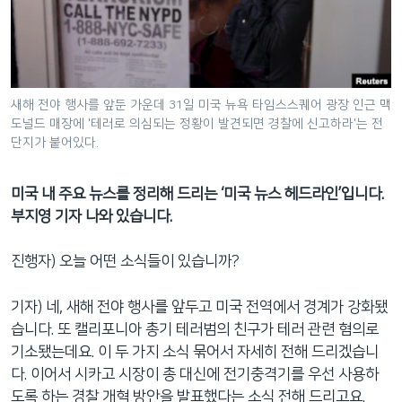
네
비
게
이
션
새해 전야 행사를 앞둔 가운데 31일 미국 뉴욕 타임스스퀘어 광장 인근 맥
도널드 매장에 '테러로 의심되는 정황이 발견되면 경찰에 신고하라'는 전
으
단지가 붙어있다.
로
이
미국 내 주요 뉴스를 정리해 드리는 ‘미국 뉴스 헤드라인’입니다.
동
부지영 기자 나와 있습니다.
검
색
진행자) 오늘 어떤 소식들이 있습니까?
으
로
기자) 네, 새해 전야 행사를 앞두고 미국 전역에서 경계가 강화됐
이
습니다. 또 캘리포니아 총기 테러범의 친구가 테러 관련 혐의로
등
기소됐는데요. 이 두 가지 소식 묶어서 자세히 전해 드리겠습니
다. 이어서 시카고 시장이 총 대신에 전기충격기를 우선 사용하
도록 하는 경찰 개혁 방안을 발표했다는 소식 전해 드리고요.