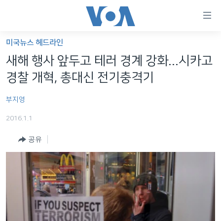
연
결
가
미국뉴스 헤드라인
한반도
능
새해 행사 앞두고 테러 경계 강화...시카고
세계
링
경찰 개혁, 총대신 전기충격기
VOD
크
부지영
라디오
메
인
2016.1.1
프로그램
콘
FOLLOW US
공유
주파수 안내
텐
츠
로
언어 선택
이
동
메
인