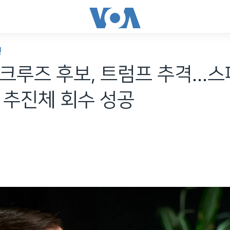
인
크루즈 후보, 트럼프 추격...
켓 추진체 회수 성공