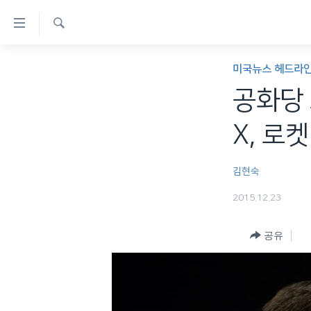
연
결
검
가
한반도
색
미국뉴스 헤드라
능
세계
공화당 
링
VOD
크
X, 로
라디오
메
프로그램
인
김현숙
콘
주파수 안내
2015.12.23
텐
츠
공유
로
이
동
메
인