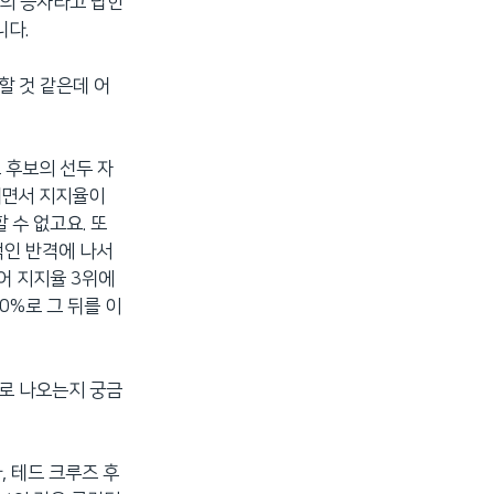
회의 승자라고 답한
니다.
할 것 같은데 어
 후보의 선두 자
내면서 지지율이
 수 없고요. 또
적인 반격에 나서
어 지지율 3위에
0%로 그 뒤를 이
대로 나오는지 궁금
, 테드 크루즈 후