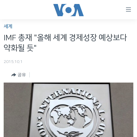
연
결
가
세계
한반도
능
IMF 총재 "올해 세계 경제성장 예상보다
세계
링
약화될 듯"
VOD
크
2015.10.1
라디오
메
인
공유
프로그램
콘
FOLLOW US
주파수 안내
텐
츠
로
언어 선택
이
동
메
인