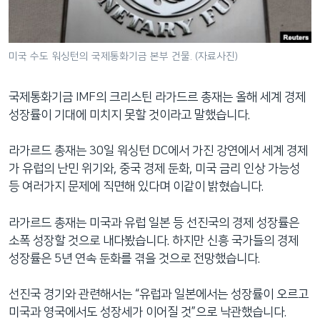
네
비
게
미국 수도 워싱턴의 국제통화기금 본부 건물. (자료사진)
이
션
국제통화기금 IMF의 크리스틴 라가드르 총재는 올해 세계 경제
으
성장률이 기대에 미치지 못할 것이라고 말했습니다.
로
이
라가르드 총재는 30일 워싱턴 DC에서 가진 강연에서 세계 경제
동
가 유럽의 난민 위기와, 중국 경제 둔화, 미국 금리 인상 가능성
검
등 여러가지 문제에 직면해 있다며 이같이 밝혔습니다.
색
으
라가르드 총재는 미국과 유럽 일본 등 선진국의 경제 성장률은
로
소폭 성장할 것으로 내다봤습니다. 하지만 신흥 국가들의 경제
이
성장률은 5년 연속 둔화를 겪을 것으로 전망했습니다.
등
선진국 경기와 관련해서는 “유럽과 일본에서는 성장률이 오르고
미국과 영국에서도 성장세가 이어질 것”으로 낙관했습니다.