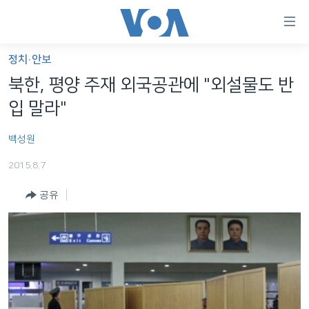
연
결
가
정치·안보
한반도
능
북한, 평양 주재 외국공관에 "외설물도 반
세계
링
입 말라"
VOD
크
백성원
라디오
메
인
2015.8.7
프로그램
콘
FOLLOW US
공유
주파수 안내
텐
츠
로
언어 선택
이
동
메
인