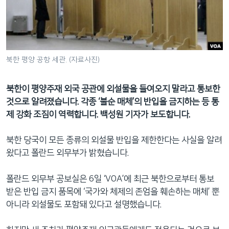
네
비
게
이
션
북한 평양 공항 세관. (자료사진)
으
로
북한이 평양주재 외국 공관에 외설물을 들여오지 말라고 통보한
이
것으로 알려졌습니다. 각종 ‘불순 매체’의 반입을 금지하는 등 통
동
제 강화 조짐이 역력합니다. 백성원 기자가 보도합니다.
검
색
북한 당국이 모든 종류의 외설물 반입을 제한한다는 사실을 알려
으
왔다고 폴란드 외무부가 밝혔습니다.
로
이
폴란드 외무부 공보실은 6일 ‘VOA’에 최근 북한으로부터 통보
등
받은 반입 금지 품목에 ‘국가와 체제의 존엄을 훼손하는 매체’ 뿐
아니라 외설물도 포함돼 있다고 설명했습니다.