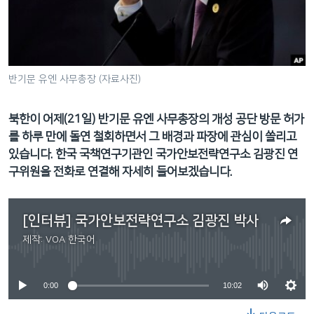
네
비
게
이
반기문 유엔 사무총장 (자료사진)
션
으
로
북한이 어제(21일) 반기문 유엔 사무총장의 개성 공단 방문 허가
이
를 하루 만에 돌연 철회하면서 그 배경과 파장에 관심이 쏠리고
동
있습니다. 한국 국책연구기관인 국가안보전략연구소 김광진 연
검
구위원을 전화로 연결해 자세히 들어보겠습니다.
색
으
[인터뷰] 국가안보전략연구소 김광진 박사
로
이
제작:
VOA 한국어
No media source currently available
등
0:00
10:02