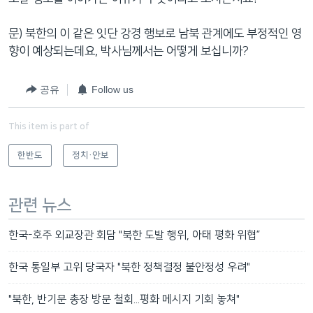
문) 북한의 이 같은 잇단 강경 행보로 남북 관계에도 부정적인 영
향이 예상되는데요, 박사님께서는 어떻게 보십니까?
공유
Follow us
This item is part of
한반도
정치·안보
관련 뉴스
한국-호주 외교장관 회담 "북한 도발 행위, 아태 평화 위협”
한국 통일부 고위 당국자 "북한 정책결정 불안정성 우려"
"북한, 반기문 총장 방문 철회...평화 메시지 기회 놓쳐"