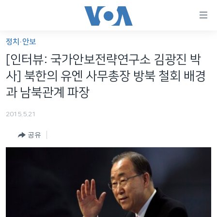
연
결
가
정치·안보
한반도
능
[인터뷰: 국가안보전략연구소 김광진 박
세계
링
사] 북한의 유엔 사무총장 방북 철회 배경
VOD
크
과 남북관계 파장
라디오
메
2015.5.21
인
프로그램
콘
FOLLOW US
공유
주파수 안내
텐
츠
로
언어 선택
이
동
메
인