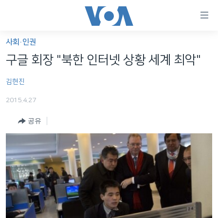
연
결
가
사회·인권
한반도
능
구글 회장 "북한 인터넷 상황 세계 최악"
세계
링
김현진
VOD
크
2015.4.27
라디오
메
인
공유
프로그램
콘
FOLLOW US
주파수 안내
텐
츠
로
언어 선택
이
동
메
인