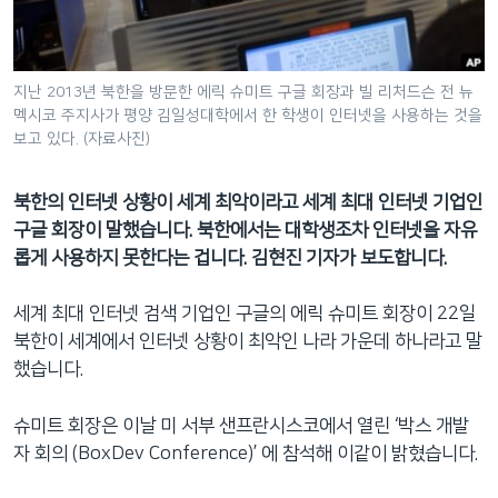
네
비
게
지난 2013년 북한을 방문한 에릭 슈미트 구글 회장과 빌 리처드슨 전 뉴
이
멕시코 주지사가 평양 김일성대학에서 한 학생이 인터넷을 사용하는 것을
션
보고 있다. (자료사진)
으
로
북한의 인터넷 상황이 세계 최악이라고 세계 최대 인터넷 기업인
이
구글 회장이 말했습니다. 북한에서는 대학생조차 인터넷을 자유
동
롭게 사용하지 못한다는 겁니다. 김현진 기자가 보도합니다.
검
색
세계 최대 인터넷 검색 기업인 구글의 에릭 슈미트 회장이 22일
으
북한이 세계에서 인터넷 상황이 최악인 나라 가운데 하나라고 말
로
했습니다.
이
등
슈미트 회장은 이날 미 서부 샌프란시스코에서 열린 ‘박스 개발
자 회의 (BoxDev Conference)’ 에 참석해 이같이 밝혔습니다.