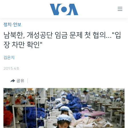
연
결
가
정치·안보
한반도
능
남북한, 개성공단 임금 문제 첫 협의..."입
세계
링
장 차만 확인"
VOD
크
김은지
라디오
메
인
2015.4.8
프로그램
콘
FOLLOW US
공유
주파수 안내
텐
츠
로
언어 선택
이
동
메
인