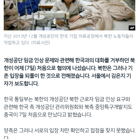
네
비
게
이
션
지난 2013년 12월 개성공단의 한국 기업 의류공장에서 북한 노동자들이
작업하고 있다. (자료사진)
으
로
이
개성공단 임금 인상 문제와 관련해 한국과의 대화를 거부하던 북
동
한이 어제 (7일) 처음으로 협의에 나섰습니다. 북한은 그러나 기
검
존 입장을 되풀이 한 것으로 전해졌습니다. 서울에서 김은지 기
색
자가 보도합니다.
으
로
한국 통일부는 북한의 개성공단 북한 근로자 임금 인상 요구와
이
관련해 한국 측 개성공단 관리위원회와 북측 중앙특구개발지도
등
총국이 7일 처음으로 만났다고 밝혔습니다.
양측은 그러나 서로의 입장 차만 확인하고 접점을 찾지 못했습니
다.