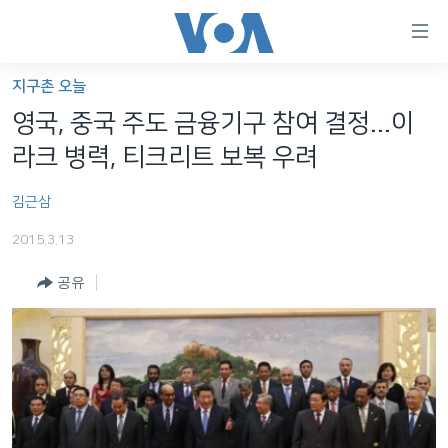
연
결
가
지구촌 오늘
한반도
능
영국, 중국 주도 금융기구 참여 결정...이
세계
링
라크 병력, 티크리트 보복 우려
VOD
크
김근삼
라디오
메
인
2015.3.13
프로그램
콘
FOLLOW US
공유
주파수 안내
텐
츠
로
언어 선택
이
동
메
인