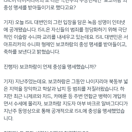
ISIL이 나이지리아의 또 다른 극단주의 무장단체인 '보코하람'의
충성 맹세를 받아들이기로 했다고요?
기자) 오늘 ISIL 대변인의 그런 입장을 담은 녹음 성명이 인터넷
에 공개됐습니다. ISIL은 자신들의 범죄를 정당화하기 위해 극단
적인 이슬람 수니파 교리를 내세우고 있는데요. ISIL 대변인은 서
아프리카의 수니파 형제인 보코하람의 충성 맹세를 받아들이고,
축하를 보낸다고 밝혔습니다.
진행자) 보코하람이 언제 충성을 맹세했습니까?
기자) 지난주였는데요. 보코하람은 그동안 나이지리아 북동부 넓
은 지역을 장악하고 학살과 납치 등 범죄를 저질러왔습니다. 하
지만 최근 니제르와 차드, 카메룬 등 주변 연합군 병력이 개입하
면서 수세에 몰리자, 보코하람 지도자 아부 바크르 알바그다디가
지난주 동영상으로 통해 공개적으로 ISIL에 충성을 맹세했었습
니다.