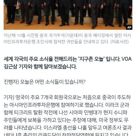
네
비
게
이
션
지난해 10월 시진핑 중국 국가주석(가운데)이 중국 베이징에서 열린 아시
아인프라투자은행 조인식에 참석한 귀빈들을 안내하고 있다. (자료사진)
으
로
이
세계 각국의 주요 소식을 전해드리는 '지구촌 오늘' 입니다. VOA
동
김근삼 기자와 함께 알아보겠습니다.
검
색
진행자) 오늘은 어떤 소식들이 있습니까?
으
로
기자) 영국이 주요 7개국 회원국으로는 처음으로 중국이 주도하
이
는 아시아인프라투자은행에 참여하기로 했습니다. 이라크 군과
등
함께 티크리트 탈환 작전에 나선 시아파 민병대가 현지 수니파
주민들에게 보복을 가하고 있다는 주장에 대해, 미국 정부도 우
려를 나타냈습니다. 이스라엘 총선을 나흘 앞두고 여론조사 결과
네타냐후 총리의 리쿠드당이 좌파정당연합에 뒤지고 있습니다.