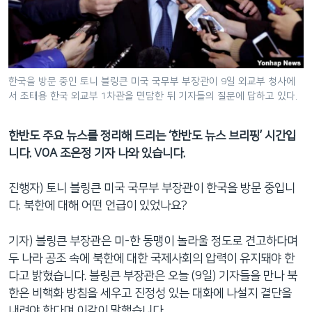
네
비
게
이
션
한국을 방문 중인 토니 블링큰 미국 국무부 부장관이 9일 외교부 청사에
서 조태용 한국 외교부 1차관을 면담한 뒤 기자들의 질문에 답하고 있다.
으
로
이
한반도 주요 뉴스를 정리해 드리는 ‘한반도 뉴스 브리핑’ 시간입
동
니다. VOA 조은정 기자 나와 있습니다.
검
색
진행자) 토니 블링큰 미국 국무부 부장관이 한국을 방문 중입니
으
다. 북한에 대해 어떤 언급이 있었나요?
로
이
기자) 블링큰 부장관은 미-한 동맹이 놀라울 정도로 견고하다며
등
두 나라 공조 속에 북한에 대한 국제사회의 압력이 유지돼야 한
다고 밝혔습니다. 블링큰 부장관은 오늘 (9일) 기자들을 만나 북
한은 비핵화 방침을 세우고 진정성 있는 대화에 나설지 결단을
내려야 한다며 이같이 말했습니다.