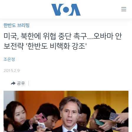
연
결
가
한반도 브리핑
한반도
능
미국, 북한에 위협 중단 촉구...오바마 안
세계
링
보전략 '한반도 비핵화 강조'
VOD
크
조은정
라디오
메
인
2015.2.9
프로그램
콘
FOLLOW US
공유
주파수 안내
텐
츠
로
언어 선택
이
동
메
인