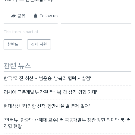
공유
Follow us
This item is part of
한반도
경제·지원
관련 뉴스
한국 "라진-하산 시범운송, 남북러 협력 시발점"
러시아 극동개발부 장관 "남-북-러 삼각 경협 기대"
현대상선 "라진항 선적·항만시설 별 문제 없어"
[인터뷰: 한종만 배제대 교수] 러 극동개발부 장관 방한 의미와 북-러
경협 현황