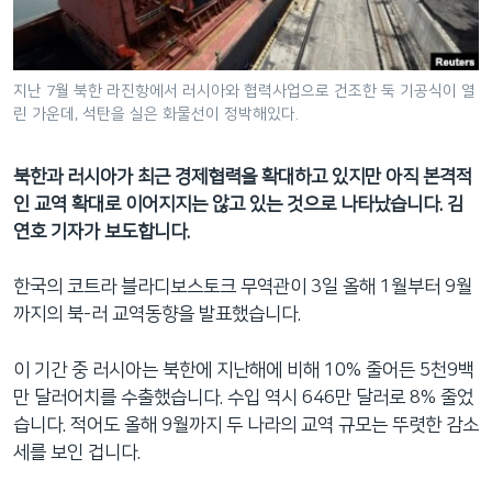
네
비
게
지난 7월 북한 라진항에서 러시아와 협력사업으로 건조한 둑 기공식이 열
이
린 가운데, 석탄을 실은 화물선이 정박해있다.
션
으
북한과 러시아가 최근 경제협력을 확대하고 있지만 아직 본격적
로
인 교역 확대로 이어지지는 않고 있는 것으로 나타났습니다. 김
이
연호 기자가 보도합니다.
동
검
한국의 코트라 블라디보스토크 무역관이 3일 올해 1월부터 9월
색
까지의 북-러 교역동향을 발표했습니다.
으
로
이 기간 중 러시아는 북한에 지난해에 비해 10% 줄어든 5천9백
이
만 달러어치를 수출했습니다. 수입 역시 646만 달러로 8% 줄었
등
습니다. 적어도 올해 9월까지 두 나라의 교역 규모는 뚜렷한 감소
세를 보인 겁니다.