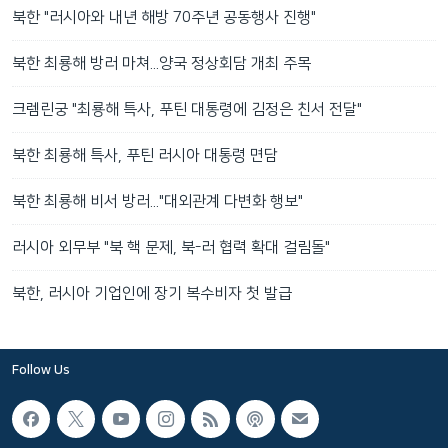
북한 "러시아와 내년 해방 70주년 공동행사 진행"
북한 최룡해 방러 마쳐...양국 정상회담 개최 주목
크렘린궁 "최룡해 특사, 푸틴 대통령에 김정은 친서 전달"
북한 최룡해 특사, 푸틴 러시아 대통령 면담
북한 최룡해 비서 방러..."대외관계 다변화 행보"
러시아 외무부 "북 핵 문제, 북-러 협력 확대 걸림돌"
북한, 러시아 기업인에 장기 복수비자 첫 발급
Follow Us