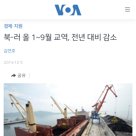
연
결
가
경제·지원
한반도
능
북-러 올 1~9월 교역, 전년 대비 감소
세계
링
김연호
VOD
크
2014.12.5
라디오
메
인
공유
프로그램
콘
FOLLOW US
주파수 안내
텐
츠
로
언어 선택
이
동
메
인