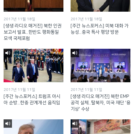
2017년 11월 18일
2017년 11월 18일
[생생 라디오 매거진] 북한 인권
[주간 뉴스포커스] 미북 대화 가
보고서 발표...한반도 평화통일
능성...중국 특사 평양 방문
모색 국제포럼
2017년 11월 11일
2017년 11월 11일
[주간 뉴스포커스] 트럼프 아시
[생생 라디오 매거진] 븍한 EMP
아 순방...한중 관계개선 움직임
공격 실체...탈북자, 미국 재단 '용
기상' 수상