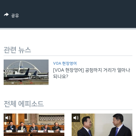
네
비
공유
게
이
션
으
관련 뉴스
로
이
VOA 현장영어
동
[VOA 현장영어] 공항까지 거리가 얼마나
검
되나요?
색
으
로
전체 에피소드
이
등