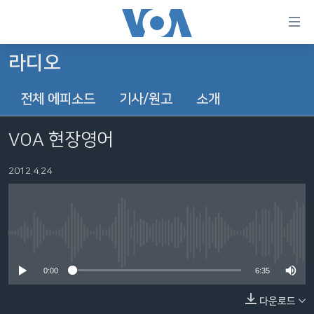
연
결
가
라디오
한반도
능
전체 에피소드
기사/원고
소개
세계
링
VOD
크
VOA 현장영어
라디오
메
인
2012.4.24
프로그램
콘
FOLLOW US
주파수 안내
텐
츠
로
No media source currently available
언어 선택
이
0:00
6:35
동
메
다운로드
인