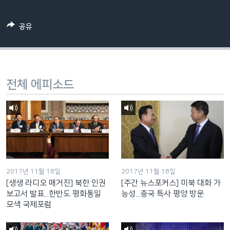
네
비
공유
게
이
션
으
전체 에피소드
로
이
동
검
색
으
로
2017년 11월 18일
2017년 11월 18일
이
[생생 라디오 매거진] 북한 인권
[주간 뉴스포커스] 미북 대화 가
등
보고서 발표...한반도 평화통일
능성...중국 특사 평양 방문
모색 국제포럼