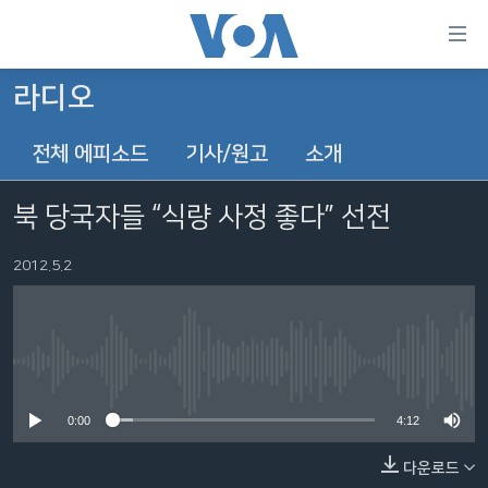
연
결
가
라디오
한반도
능
전체 에피소드
기사/원고
소개
세계
링
VOD
크
북 당국자들 “식량 사정 좋다” 선전
라디오
메
인
2012.5.2
프로그램
콘
FOLLOW US
주파수 안내
텐
츠
로
No media source currently available
언어 선택
이
0:00
4:12
동
메
다운로드
인