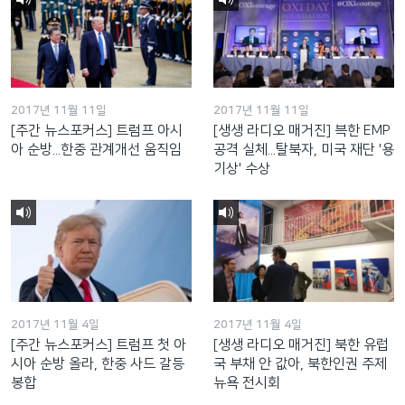
2017년 11월 11일
2017년 11월 11일
[주간 뉴스포커스] 트럼프 아시
[생생 라디오 매거진] 븍한 EMP
아 순방...한중 관계개선 움직임
공격 실체...탈북자, 미국 재단 '용
기상' 수상
2017년 11월 4일
2017년 11월 4일
[주간 뉴스포커스] 트럼프 첫 아
[생생 라디오 매거진] 북한 유럽
시아 순방 올라, 한중 사드 갈등
국 부채 안 값아, 북한인권 주제
봉합
뉴욕 전시회