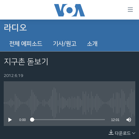
연
결
가
라디오
한반도
능
전체 에피소드
기사/원고
소개
세계
링
VOD
크
지구촌 돋보기
라디오
메
인
2012.6.19
프로그램
콘
FOLLOW US
주파수 안내
텐
츠
로
No media source currently available
언어 선택
이
0:00
12:01
동
메
다운로드
인