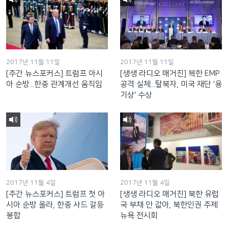
2017년 11월 11일
2017년 11월 11일
[주간 뉴스포커스] 트럼프 아시
[생생 라디오 매거진] 븍한 EMP
아 순방...한중 관계개선 움직임
공격 실체...탈북자, 미국 재단 '용
기상' 수상
2017년 11월 4일
2017년 11월 4일
[주간 뉴스포커스] 트럼프 첫 아
[생생 라디오 매거진] 북한 유럽
시아 순방 올라, 한중 사드 갈등
국 부채 안 값아, 북한인권 주제
봉합
뉴욕 전시회