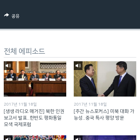
네
비
공유
게
이
션
으
전체 에피소드
로
이
동
검
색
으
로
2017년 11월 18일
2017년 11월 18일
이
[생생 라디오 매거진] 북한 인권
[주간 뉴스포커스] 미북 대화 가
등
보고서 발표...한반도 평화통일
능성...중국 특사 평양 방문
모색 국제포럼