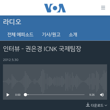
연
결
가
라디오
한반도
능
전체 에피소드
기사/원고
소개
세계
링
VOD
크
인터뷰 - 권은경 ICNK 국제팀장
라디오
메
인
2012.5.30
프로그램
콘
FOLLOW US
주파수 안내
텐
츠
로
No media source currently available
언어 선택
이
0:00
9:26
동
메
다운로드
인