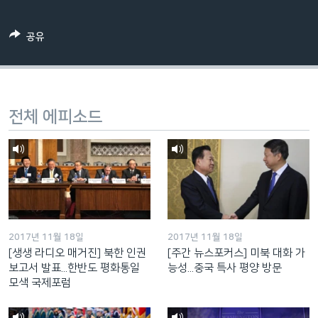
네
비
공유
게
이
션
으
전체 에피소드
로
이
동
검
색
으
로
2017년 11월 18일
2017년 11월 18일
이
[생생 라디오 매거진] 북한 인권
[주간 뉴스포커스] 미북 대화 가
등
보고서 발표...한반도 평화통일
능성...중국 특사 평양 방문
모색 국제포럼