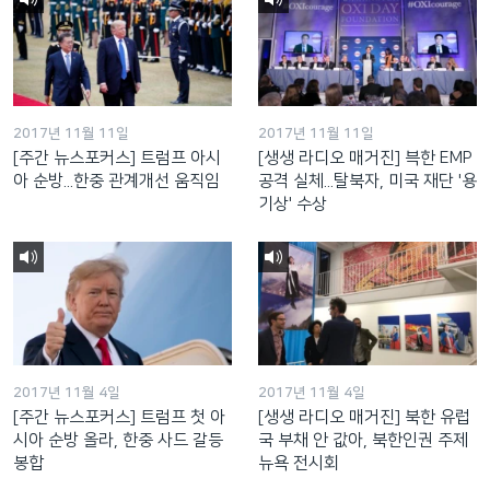
2017년 11월 11일
2017년 11월 11일
[주간 뉴스포커스] 트럼프 아시
[생생 라디오 매거진] 븍한 EMP
아 순방...한중 관계개선 움직임
공격 실체...탈북자, 미국 재단 '용
기상' 수상
2017년 11월 4일
2017년 11월 4일
[주간 뉴스포커스] 트럼프 첫 아
[생생 라디오 매거진] 북한 유럽
시아 순방 올라, 한중 사드 갈등
국 부채 안 값아, 북한인권 주제
봉합
뉴욕 전시회