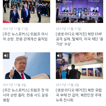
2017년 11월 11일
2017년 11월 11일
[주간 뉴스포커스] 트럼프 아시
[생생 라디오 매거진] 븍한 EMP
아 순방...한중 관계개선 움직임
공격 실체...탈북자, 미국 재단 '용
기상' 수상
2017년 11월 4일
2017년 11월 4일
[주간 뉴스포커스] 트럼프 첫 아
[생생 라디오 매거진] 북한 유럽
시아 순방 올라, 한중 사드 갈등
국 부채 안 값아, 북한인권 주제
봉합
뉴욕 전시회