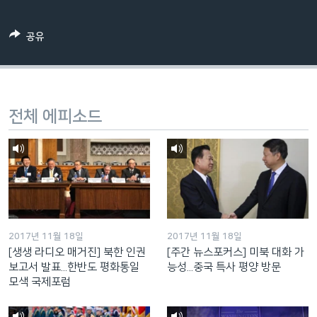
네
비
공유
게
이
션
으
전체 에피소드
로
이
동
검
색
으
로
2017년 11월 18일
2017년 11월 18일
이
[생생 라디오 매거진] 북한 인권
[주간 뉴스포커스] 미북 대화 가
등
보고서 발표...한반도 평화통일
능성...중국 특사 평양 방문
모색 국제포럼