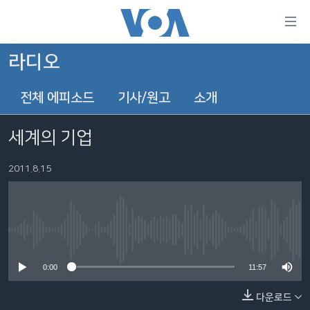
연
결
가
라디오
한반도
능
전체 에피소드
기사/원고
소개
세계
링
VOD
크
세계의 기업
라디오
메
인
2011.8.15
프로그램
콘
FOLLOW US
주파수 안내
텐
츠
로
No media source currently available
언어 선택
이
0:00
11:57
동
메
다운로드
인