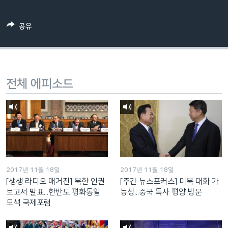
네
비
공유
게
이
션
으
전체 에피소드
로
이
동
검
색
으
로
2017년 11월 18일
2017년 11월 18일
이
[생생 라디오 매거진] 북한 인권
[주간 뉴스포커스] 미북 대화 가
등
보고서 발표...한반도 평화통일
능성...중국 특사 평양 방문
모색 국제포럼