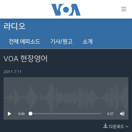
연
결
가
라디오
한반도
능
전체 에피소드
기사/원고
소개
세계
링
VOD
크
VOA 현장영어
라디오
메
인
2011.7.11
프로그램
콘
FOLLOW US
주파수 안내
텐
츠
로
No media source currently available
언어 선택
이
0:00
6:37
동
메
다운로드
인