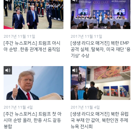
2017년 11월 11일
2017년 11월 11일
[주간 뉴스포커스] 트럼프 아시
[생생 라디오 매거진] 븍한 EMP
아 순방...한중 관계개선 움직임
공격 실체...탈북자, 미국 재단 '용
기상' 수상
2017년 11월 4일
2017년 11월 4일
[주간 뉴스포커스] 트럼프 첫 아
[생생 라디오 매거진] 북한 유럽
시아 순방 올라, 한중 사드 갈등
국 부채 안 값아, 북한인권 주제
봉합
뉴욕 전시회